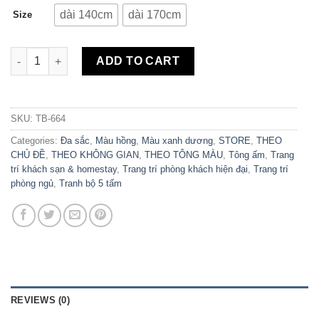
dài 140cm
dài 170cm
Size
Bộ 5 Tranh Canvas Flower the Best TB-664 quantity
ADD TO CART
SKU:
TB-664
Categories:
Đa sắc
,
Màu hồng
,
Màu xanh dương
,
STORE
,
THEO
CHỦ ĐỀ
,
THEO KHÔNG GIAN
,
THEO TÔNG MÀU
,
Tông ấm
,
Trang
trí khách sạn & homestay
,
Trang trí phòng khách hiện đại
,
Trang trí
phòng ngủ
,
Tranh bộ 5 tấm
REVIEWS (0)