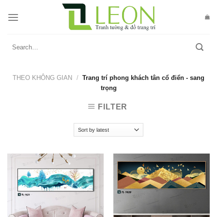
Skip
to
content
Search
for:
THEO KHÔNG GIAN
/
Trang trí phong khách tân cổ điển - sang
trọng
FILTER