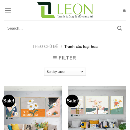
Skip
to
content
Search
for:
THEO CHỦ ĐỀ
/
Tranh các loại hoa
FILTER
Sale!
Sale!