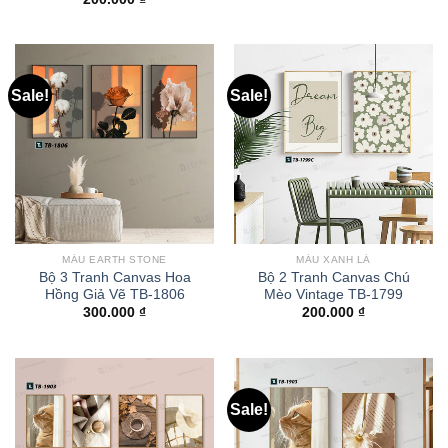
Sale!
Sale!
MÀU EARTH STONE
MÀU XANH LÁ
Bộ 3 Tranh Canvas Hoa
Bộ 2 Tranh Canvas Chú
Hồng Giả Vẽ TB-1806
Mèo Vintage TB-1799
300.000
₫
200.000
₫
Sale!