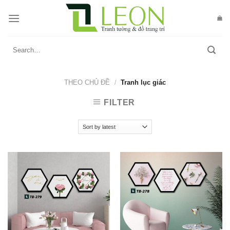
Skip
to
content
Search
for:
THEO CHỦ ĐỀ
/
Tranh lục giác
FILTER