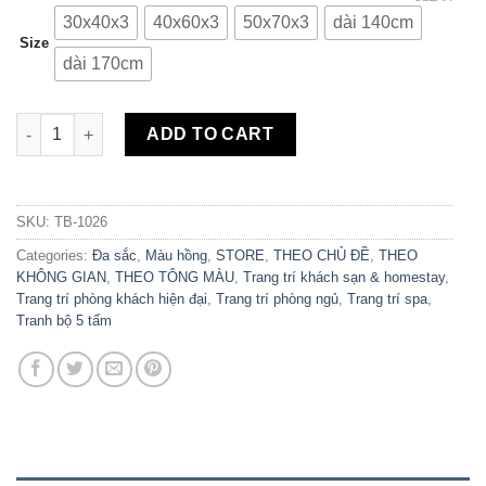
30x40x3
40x60x3
50x70x3
dài 140cm
Size
dài 170cm
Bộ 5 Tranh Hoa Hồng Màu Pastel TB-1026 quantity
ADD TO CART
SKU:
TB-1026
Categories:
Đa sắc
,
Màu hồng
,
STORE
,
THEO CHỦ ĐỀ
,
THEO
KHÔNG GIAN
,
THEO TÔNG MÀU
,
Trang trí khách sạn & homestay
,
Trang trí phòng khách hiện đại
,
Trang trí phòng ngủ
,
Trang trí spa
,
Tranh bộ 5 tấm