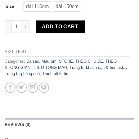
dài 110cm
dài 150cm
Size
Bộ 5 Tranh Canvas Violet Tím TB-412 quantity
ADD TO CART
SKU:
TB-412
Categories:
Đa sắc
,
Màu tím
,
STORE
,
THEO CHỦ ĐỀ
,
THEO
KHÔNG GIAN
,
THEO TÔNG MÀU
,
Trang trí khách sạn & homestay
,
Trang trí phòng ngủ
,
Tranh bộ 5 tấm
REVIEWS (0)