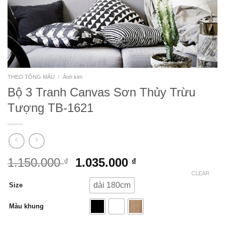
THEO TÔNG MÀU
/
Ánh kim
Bộ 3 Tranh Canvas Sơn Thủy Trừu
Tượng TB-1621
1.150.000
1.035.000
₫
₫
CLEAR
dài 180cm
Size
Màu khung