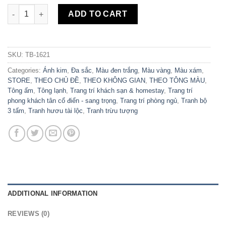
Bộ 3 Tranh Canvas Sơn Thủy Trừu Tượng TB-1621 quantity
ADD TO CART
SKU:
TB-1621
Categories:
Ánh kim
,
Đa sắc
,
Màu đen trắng
,
Màu vàng
,
Màu xám
,
STORE
,
THEO CHỦ ĐỀ
,
THEO KHÔNG GIAN
,
THEO TÔNG MÀU
,
Tông ấm
,
Tông lạnh
,
Trang trí khách sạn & homestay
,
Trang trí
phong khách tân cổ điển - sang trọng
,
Trang trí phòng ngủ
,
Tranh bộ
3 tấm
,
Tranh hươu tài lộc
,
Tranh trừu tượng
ADDITIONAL INFORMATION
REVIEWS (0)