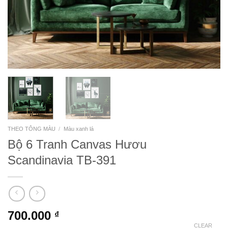
THEO TÔNG MÀU
/
Màu xanh lá
Bộ 6 Tranh Canvas Hươu
Scandinavia TB-391
700.000
₫
CLEAR