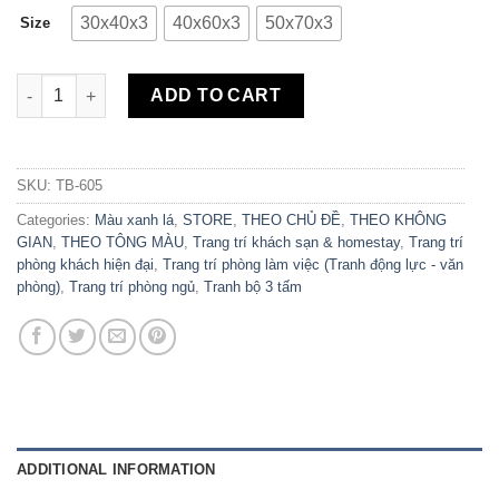
30x40x3
40x60x3
50x70x3
Size
Bộ 3 Tranh Canvas Phong Cách Tropical TB-605 quantity
ADD TO CART
SKU:
TB-605
Categories:
Màu xanh lá
,
STORE
,
THEO CHỦ ĐỀ
,
THEO KHÔNG
GIAN
,
THEO TÔNG MÀU
,
Trang trí khách sạn & homestay
,
Trang trí
phòng khách hiện đại
,
Trang trí phòng làm việc (Tranh động lực - văn
phòng)
,
Trang trí phòng ngủ
,
Tranh bộ 3 tấm
ADDITIONAL INFORMATION