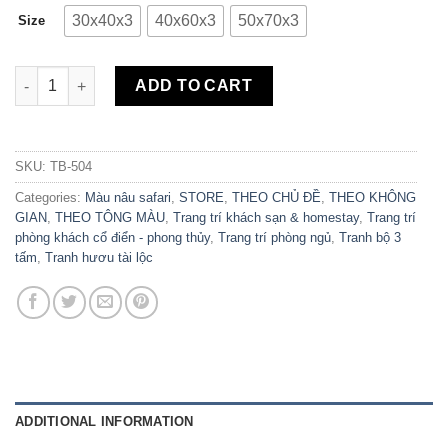
30x40x3
40x60x3
50x70x3
Size
Bộ 3 Tranh Canvas Hươu Vintage TB-504 quantity
ADD TO CART
SKU:
TB-504
Categories:
Màu nâu safari
,
STORE
,
THEO CHỦ ĐỀ
,
THEO KHÔNG
GIAN
,
THEO TÔNG MÀU
,
Trang trí khách sạn & homestay
,
Trang trí
phòng khách cổ điển - phong thủy
,
Trang trí phòng ngủ
,
Tranh bộ 3
tấm
,
Tranh hươu tài lộc
ADDITIONAL INFORMATION