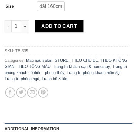
dài 160cm
Size
Bộ 3 Tranh Canvas Amazon Lotus TB-535 quantity
ADD TO CART
SKU:
TB-535
Categories:
Màu nâu safari
,
STORE
,
THEO CHỦ ĐỀ
,
THEO KHÔNG
GIAN
,
THEO TÔNG MÀU
,
Trang trí khách sạn & homestay
,
Trang trí
phòng khách cổ điển - phong thủy
,
Trang trí phòng khách hiện đại
,
Trang trí phòng ngủ
,
Tranh bộ 3 tấm
ADDITIONAL INFORMATION