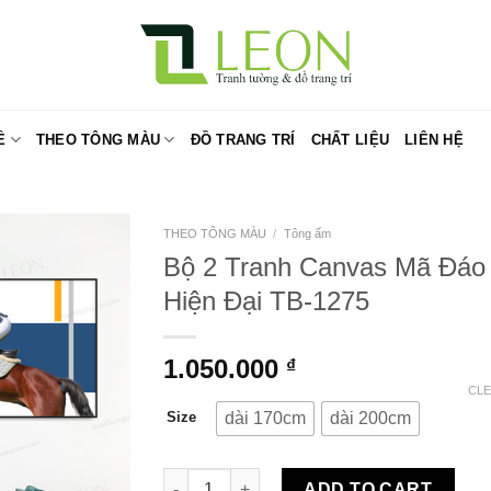
Ề
THEO TÔNG MÀU
ĐỒ TRANG TRÍ
CHẤT LIỆU
LIÊN HỆ
THEO TÔNG MÀU
/
Tông ấm
Bộ 2 Tranh Canvas Mã Đáo
Hiện Đại TB-1275
1.050.000
₫
CL
dài 170cm
dài 200cm
Size
Bộ 2 Tranh Canvas Mã Đáo Hiện Đại TB-127
ADD TO CART