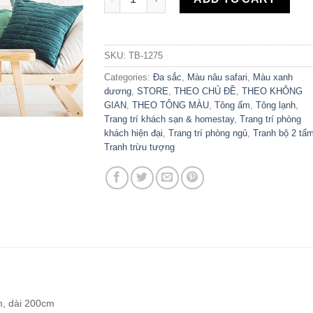
SKU:
TB-1275
Categories:
Đa sắc
,
Màu nâu safari
,
Màu xanh
dương
,
STORE
,
THEO CHỦ ĐỀ
,
THEO KHÔNG
GIAN
,
THEO TÔNG MÀU
,
Tông ấm
,
Tông lạnh
,
Trang trí khách sạn & homestay
,
Trang trí phòng
khách hiện đại
,
Trang trí phòng ngủ
,
Tranh bộ 2 tấ
Tranh trừu tượng
m, dài 200cm