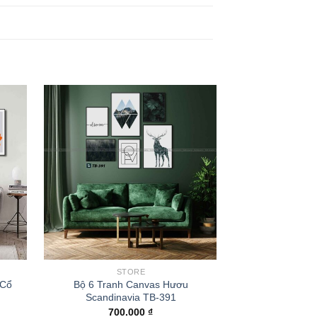
STORE
S
 Cổ
Bộ 6 Tranh Canvas Hươu
Bộ 5 Tranh Can
Scandinavia TB-391
Đất 
700.000
₫
850