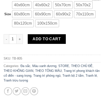
40x60cm
40x60x2
50x70cm
50x70x2
60x80cm
60x90cm
60x90x2
70x110cm
Size
80x120cm
100x150cm
Bộ 2 Tranh Canvas Đại Dương Cá Trừu Tượng TB-805 quantity
ADD TO CART
SKU:
TB-805
Categories:
Đa sắc
,
Màu xanh dương
,
STORE
,
THEO CHỦ ĐỀ
,
THEO KHÔNG GIAN
,
THEO TÔNG MÀU
,
Trang trí phong khách tân
cổ điển - sang trọng
,
Trang trí phòng ngủ
,
Tranh bộ 2 tấm
,
Tranh lẻ
,
Tranh trừu tượng