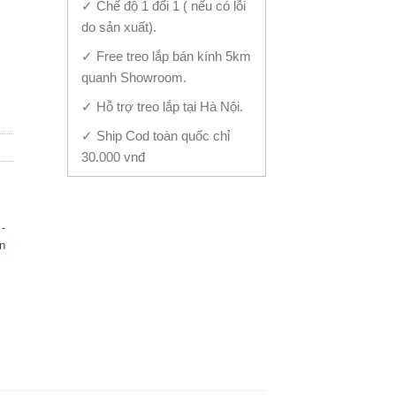
✓ Chế độ 1 đổi 1 ( nếu có lỗi
do sản xuất).
✓ Free treo lắp bán kính 5km
 quantity
quanh Showroom.
✓ Hỗ trợ treo lắp tại Hà Nội.
✓ Ship Cod toàn quốc chỉ
30.000 vnđ
 -
n