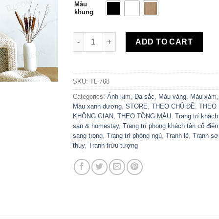
Màu
khung
Tranh Canvas Trừu Tượng Sơn Thủy TL-768
ADD TO CART
SKU:
TL-768
Categories:
Ánh kim
,
Đa sắc
,
Màu vàng
,
Màu xám
,
Màu xanh dương
,
STORE
,
THEO CHỦ ĐỀ
,
THEO
KHÔNG GIAN
,
THEO TÔNG MÀU
,
Trang trí khách
sạn & homestay
,
Trang trí phong khách tân cổ điển
sang trọng
,
Trang trí phòng ngủ
,
Tranh lẻ
,
Tranh sơ
thủy
,
Tranh trừu tượng