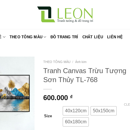
Ề
THEO TÔNG MÀU
ĐỒ TRANG TRÍ
CHẤT LIỆU
LIÊN HỆ
THEO TÔNG MÀU
/
Ánh kim
Tranh Canvas Trừu Tượng
Sơn Thủy TL-768
600.000
₫
CL
40x120cm
50x150cm
Size
60x180cm