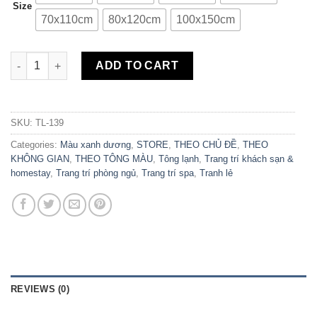
Size
70x110cm
80x120cm
100x150cm
Tranh Canvas Girl and Flower TL-139 quantity
ADD TO CART
SKU:
TL-139
Categories:
Màu xanh dương
,
STORE
,
THEO CHỦ ĐỀ
,
THEO
KHÔNG GIAN
,
THEO TÔNG MÀU
,
Tông lạnh
,
Trang trí khách sạn &
homestay
,
Trang trí phòng ngủ
,
Trang trí spa
,
Tranh lẻ
REVIEWS (0)