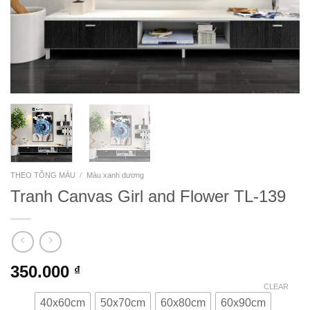
THEO TÔNG MÀU
/
Màu xanh dương
Tranh Canvas Girl and Flower TL-139
350.000
₫
CLEAR
40x60cm
50x70cm
60x80cm
60x90cm