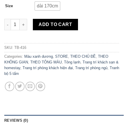
dài 170cm
Size
Bộ 5 Tranh Canvas Travel Vacation TB-416 quantity
ADD TO CART
SKU:
TB-416
Categories:
Màu xanh dương
,
STORE
,
THEO CHỦ ĐỀ
,
THEO
KHÔNG GIAN
,
THEO TÔNG MÀU
,
Tông lạnh
,
Trang trí khách sạn &
homestay
,
Trang trí phòng khách hiện đại
,
Trang trí phòng ngủ
,
Tranh
bộ 5 tấm
REVIEWS (0)