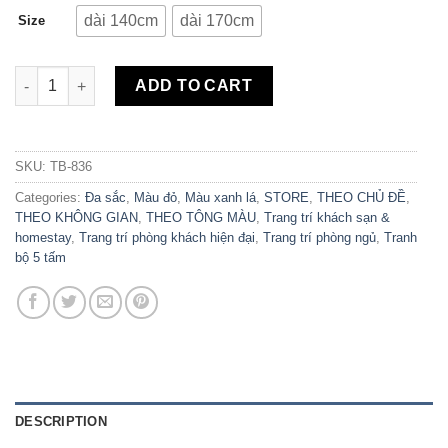
dài 140cm
dài 170cm
Size
Bộ 5 Tranh Canvas Nhà Và Hoa TB-836 quantity
ADD TO CART
SKU:
TB-836
Categories:
Đa sắc
,
Màu đỏ
,
Màu xanh lá
,
STORE
,
THEO CHỦ ĐỀ
,
THEO KHÔNG GIAN
,
THEO TÔNG MÀU
,
Trang trí khách sạn &
homestay
,
Trang trí phòng khách hiện đại
,
Trang trí phòng ngủ
,
Tranh
bộ 5 tấm
DESCRIPTION