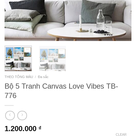
THEO TÔNG MÀU
/
Đa sắc
Bộ 5 Tranh Canvas Love Vibes TB-
776
1.200.000
₫
CLEAR