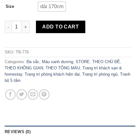
dài 170cm
Size
Bộ 5 Tranh Canvas Love Vibes TB-776 quantity
ADD TO CART
SKU:
TB-776
Categories:
Đa sắc
,
Màu xanh dương
,
STORE
,
THEO CHỦ ĐỀ
,
THEO KHÔNG GIAN
,
THEO TÔNG MÀU
,
Trang trí khách sạn &
homestay
,
Trang trí phòng khách hiện đại
,
Trang trí phòng ngủ
,
Tranh
bộ 5 tấm
REVIEWS (0)