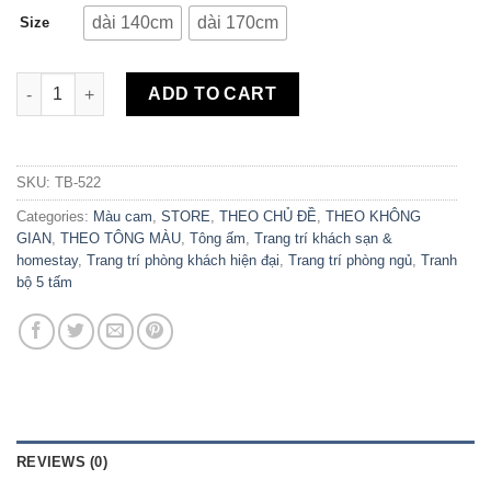
dài 140cm
dài 170cm
Size
Bộ 5 Tranh Canvas City By Orange TB-522 quantity
ADD TO CART
SKU:
TB-522
Categories:
Màu cam
,
STORE
,
THEO CHỦ ĐỀ
,
THEO KHÔNG
GIAN
,
THEO TÔNG MÀU
,
Tông ấm
,
Trang trí khách sạn &
homestay
,
Trang trí phòng khách hiện đại
,
Trang trí phòng ngủ
,
Tranh
bộ 5 tấm
REVIEWS (0)