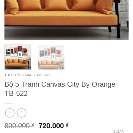
THEO TÔNG MÀU
/
Màu cam
Bộ 5 Tranh Canvas City By Orange
TB-522
800.000
720.000
₫
₫
CLEAR