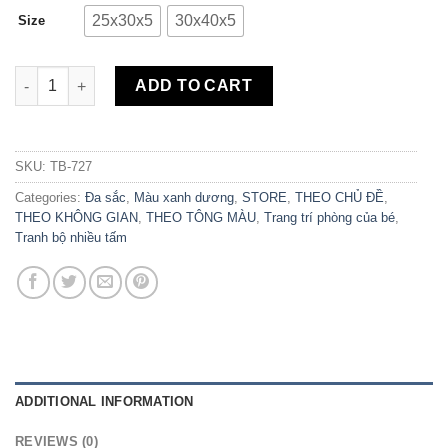
25x30x5
30x40x5
Size
Bộ 5 Tranh Canvas Baby Under The Sea TB-727 quantity
ADD TO CART
SKU:
TB-727
Categories:
Đa sắc
,
Màu xanh dương
,
STORE
,
THEO CHỦ ĐỀ
,
THEO KHÔNG GIAN
,
THEO TÔNG MÀU
,
Trang trí phòng của bé
,
Tranh bộ nhiều tấm
ADDITIONAL INFORMATION
REVIEWS (0)