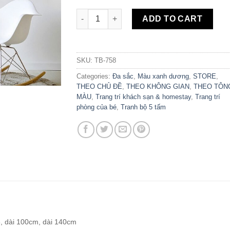
Bộ 5 Tranh Canvas Animal Best Friends For
ADD TO CART
SKU:
TB-758
Categories:
Đa sắc
,
Màu xanh dương
,
STORE
,
THEO CHỦ ĐỀ
,
THEO KHÔNG GIAN
,
THEO TÔN
MÀU
,
Trang trí khách sạn & homestay
,
Trang trí
phòng của bé
,
Tranh bộ 5 tấm
, dài 100cm, dài 140cm