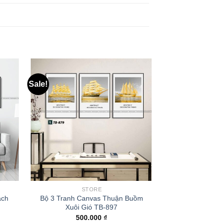
Sale!
STORE
S
ách
Bộ 3 Tranh Canvas Thuận Buồm
Tranh Canvas T
Xuôi Gió TB-897
TL
500.000
₫
350