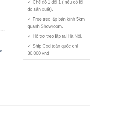
✓ Chế độ 1 đổi 1 ( nếu có lỗi
ever TB-758 quantity
do sản xuất).
✓ Free treo lắp bán kính 5km
quanh Showroom.
✓ Hỗ trợ treo lắp tại Hà Nội.
✓ Ship Cod toàn quốc chỉ
G
30.000 vnđ