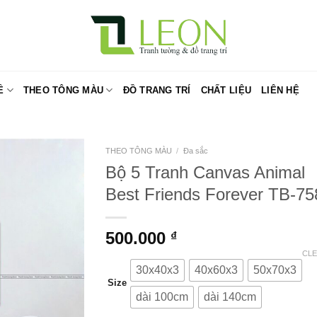
Ề
THEO TÔNG MÀU
ĐỒ TRANG TRÍ
CHẤT LIỆU
LIÊN HỆ
THEO TÔNG MÀU
/
Đa sắc
Bộ 5 Tranh Canvas Animal
Best Friends Forever TB-75
500.000
₫
CL
30x40x3
40x60x3
50x70x3
Size
dài 100cm
dài 140cm