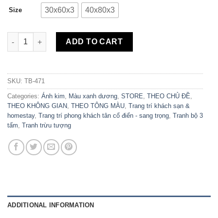
30x60x3
40x80x3
Size
Bộ 3 Tranh Canvas Vệt Màu Ánh Kim TB-471 quantity
ADD TO CART
SKU:
TB-471
Categories:
Ánh kim
,
Màu xanh dương
,
STORE
,
THEO CHỦ ĐỀ
,
THEO KHÔNG GIAN
,
THEO TÔNG MÀU
,
Trang trí khách sạn &
homestay
,
Trang trí phong khách tân cổ điển - sang trọng
,
Tranh bộ 3
tấm
,
Tranh trừu tượng
ADDITIONAL INFORMATION