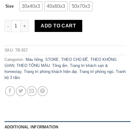
30x40x3
40x60x3
50x70x3
Size
Bộ 3 Tranh Canvas Pink Vibes TB-557 quantity
ADD TO CART
SKU:
TB-557
Categories:
Màu hồng
,
STORE
,
THEO CHỦ ĐỀ
,
THEO KHÔNG
GIAN
,
THEO TÔNG MÀU
,
Tông ấm
,
Trang trí khách sạn &
homestay
,
Trang trí phòng khách hiện đại
,
Trang trí phòng ngủ
,
Tranh
bộ 3 tấm
ADDITIONAL INFORMATION