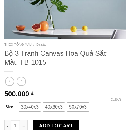
THEO TÔNG MÀU
/
Đa sắc
Bộ 3 Tranh Canvas Hoa Quả Sắc
Màu TB-1015
500.000
₫
CLEAR
30x40x3
40x60x3
50x70x3
Size
Bộ 3 Tranh Canvas Hoa Quả Sắc Màu TB-1015 quantity
ADD TO CART