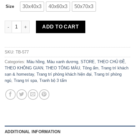
30x40x3
40x60x3
50x70x3
Size
Bộ 3 Tranh Canvas Garden Rose TB-577 quantity
ADD TO CART
SKU:
TB-577
Categories:
Màu hồng
,
Màu xanh dương
,
STORE
,
THEO CHỦ ĐỀ
,
THEO KHÔNG GIAN
,
THEO TÔNG MÀU
,
Tông ấm
,
Trang trí khách
sạn & homestay
,
Trang trí phòng khách hiện đại
,
Trang trí phòng
ngủ
,
Trang trí spa
,
Tranh bộ 3 tấm
ADDITIONAL INFORMATION