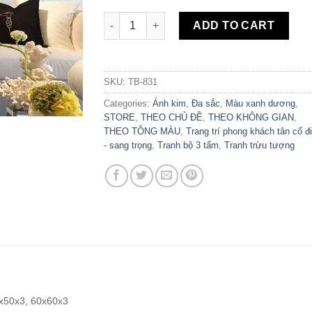
Bộ 3 Tranh Canvas Đàn Chim Trừu Tượng T
ADD TO CART
SKU:
TB-831
Categories:
Ánh kim
,
Đa sắc
,
Màu xanh dương
,
STORE
,
THEO CHỦ ĐỀ
,
THEO KHÔNG GIAN
,
THEO TÔNG MÀU
,
Trang trí phong khách tân cổ đ
- sang trọng
,
Tranh bộ 3 tấm
,
Tranh trừu tượng
x50x3, 60x60x3