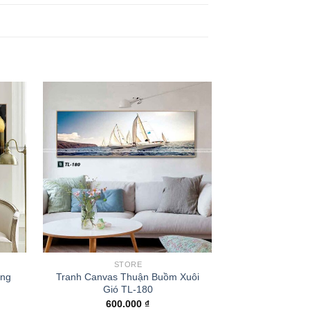
STORE
S
ợng
Tranh Canvas Thuận Buồm Xuôi
Tranh Canvas
Gió TL-180
Tượng
600.000
₫
350