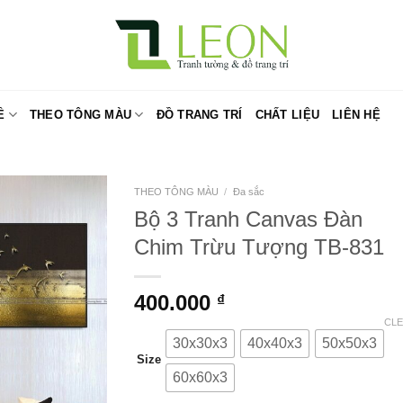
Ề
THEO TÔNG MÀU
ĐỒ TRANG TRÍ
CHẤT LIỆU
LIÊN HỆ
THEO TÔNG MÀU
/
Đa sắc
Bộ 3 Tranh Canvas Đàn
Chim Trừu Tượng TB-831
400.000
₫
CL
30x30x3
40x40x3
50x50x3
Size
60x60x3