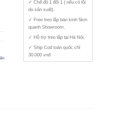
✓ Chế độ 1 đổi 1 ( nếu có lỗi
B-831 quantity
do sản xuất).
✓ Free treo lắp bán kính 5km
quanh Showroom.
✓ Hỗ trợ treo lắp tại Hà Nội.
✓ Ship Cod toàn quốc chỉ
30.000 vnđ
iển