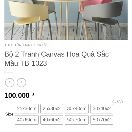
THEO TÔNG MÀU
/
Đa sắc
Bộ 2 Tranh Canvas Hoa Quả Sắc
Màu TB-1023
100.000
₫
CLEAR
25x30cm
25x30x2
30x40cm
30x40x2
Size
40x60cm
40x60x2
50x70cm
50x70x2