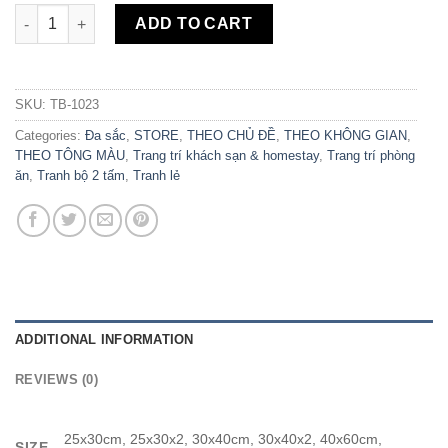
Bộ 2 Tranh Canvas Hoa Quả Sắc Màu TB-1023 quantity
ADD TO CART
SKU:
TB-1023
Categories:
Đa sắc
,
STORE
,
THEO CHỦ ĐỀ
,
THEO KHÔNG GIAN
,
THEO TÔNG MÀU
,
Trang trí khách sạn & homestay
,
Trang trí phòng
ăn
,
Tranh bộ 2 tấm
,
Tranh lẻ
ADDITIONAL INFORMATION
REVIEWS (0)
25x30cm, 25x30x2, 30x40cm, 30x40x2, 40x60cm,
SIZE