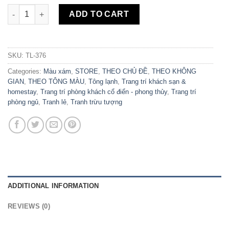
Tranh Canvas Sơn Thủy Làng Quê TL-376 quantity
ADD TO CART
SKU:
TL-376
Categories:
Màu xám
,
STORE
,
THEO CHỦ ĐỀ
,
THEO KHÔNG
GIAN
,
THEO TÔNG MÀU
,
Tông lạnh
,
Trang trí khách sạn &
homestay
,
Trang trí phòng khách cổ điển - phong thủy
,
Trang trí
phòng ngủ
,
Tranh lẻ
,
Tranh trừu tượng
ADDITIONAL INFORMATION
REVIEWS (0)