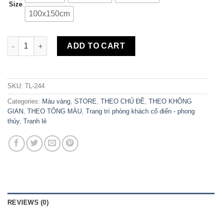
Size
100x150cm
Tranh Canvas Mai Vàng TL-244 quantity
ADD TO CART
SKU:
TL-244
Categories:
Màu vàng
,
STORE
,
THEO CHỦ ĐỀ
,
THEO KHÔNG
GIAN
,
THEO TÔNG MÀU
,
Trang trí phòng khách cổ điển - phong
thủy
,
Tranh lẻ
REVIEWS (0)