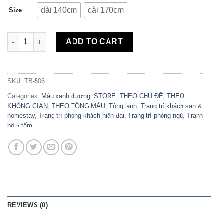
dài 140cm
dài 170cm
Size
Bộ 5 Tranh Canvas Biển Scandinavia TB-506 quantity
ADD TO CART
SKU:
TB-506
Categories:
Màu xanh dương
,
STORE
,
THEO CHỦ ĐỀ
,
THEO
KHÔNG GIAN
,
THEO TÔNG MÀU
,
Tông lạnh
,
Trang trí khách sạn &
homestay
,
Trang trí phòng khách hiện đại
,
Trang trí phòng ngủ
,
Tranh
bộ 5 tấm
REVIEWS (0)