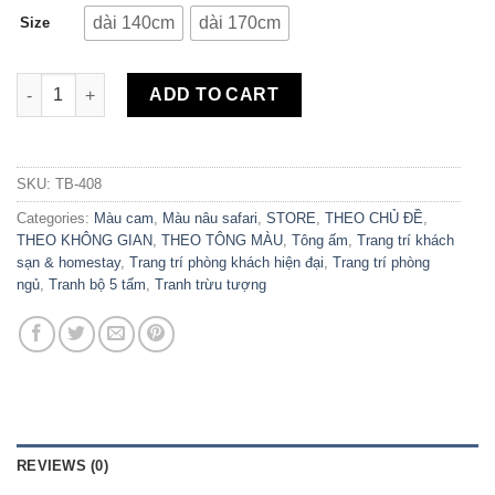
dài 140cm
dài 170cm
Size
Bộ 5 Tranh Canvas Always Find a Reason to Smile TB-408 quan
ADD TO CART
SKU:
TB-408
Categories:
Màu cam
,
Màu nâu safari
,
STORE
,
THEO CHỦ ĐỀ
,
THEO KHÔNG GIAN
,
THEO TÔNG MÀU
,
Tông ấm
,
Trang trí khách
sạn & homestay
,
Trang trí phòng khách hiện đại
,
Trang trí phòng
ngủ
,
Tranh bộ 5 tấm
,
Tranh trừu tượng
REVIEWS (0)