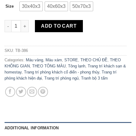
30x40x3
40x60x3
50x70x3
Size
Bộ 3 Tranh Canvas Thuận Buồm Xuôi Gió TB-386 quantity
ADD TO CART
SKU:
TB-386
Categories:
Màu vàng
,
Màu xám
,
STORE
,
THEO CHỦ ĐỀ
,
THEO
KHÔNG GIAN
,
THEO TÔNG MÀU
,
Tông lạnh
,
Trang trí khách sạn &
homestay
,
Trang trí phòng khách cổ điển - phong thủy
,
Trang trí
phòng khách hiện đại
,
Trang trí phòng ngủ
,
Tranh bộ 3 tấm
ADDITIONAL INFORMATION