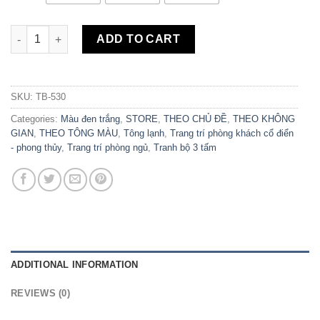
Bộ 3 Tranh Canvas Hoa Lau TB-530 quantity
ADD TO CART
SKU:
TB-530
Categories:
Màu đen trắng
,
STORE
,
THEO CHỦ ĐỀ
,
THEO KHÔNG
GIAN
,
THEO TÔNG MÀU
,
Tông lạnh
,
Trang trí phòng khách cổ điển
- phong thủy
,
Trang trí phòng ngủ
,
Tranh bộ 3 tấm
ADDITIONAL INFORMATION
REVIEWS (0)