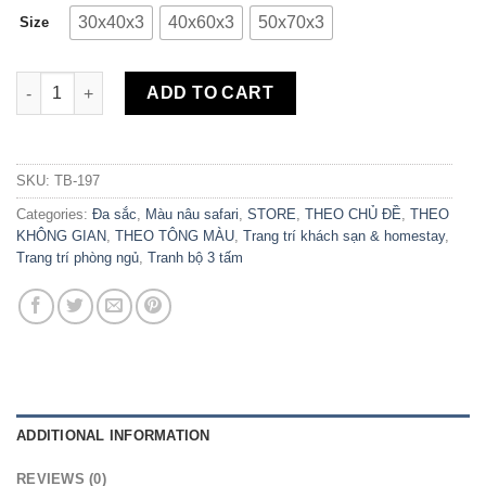
30x40x3
40x60x3
50x70x3
Size
Bộ 3 Tranh Canvas Family Deer TB-197 quantity
ADD TO CART
SKU:
TB-197
Categories:
Đa sắc
,
Màu nâu safari
,
STORE
,
THEO CHỦ ĐỀ
,
THEO
KHÔNG GIAN
,
THEO TÔNG MÀU
,
Trang trí khách sạn & homestay
,
Trang trí phòng ngủ
,
Tranh bộ 3 tấm
ADDITIONAL INFORMATION
REVIEWS (0)