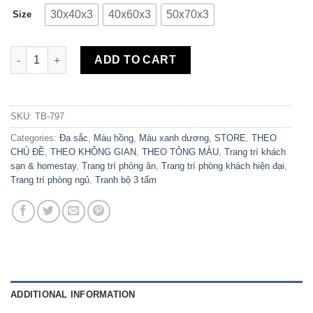
30x40x3
40x60x3
50x70x3
Size
Bộ 3 Tranh Canvas Dứa Fashion TB-797 quantity
ADD TO CART
SKU:
TB-797
Categories:
Đa sắc
,
Màu hồng
,
Màu xanh dương
,
STORE
,
THEO
CHỦ ĐỀ
,
THEO KHÔNG GIAN
,
THEO TÔNG MÀU
,
Trang trí khách
sạn & homestay
,
Trang trí phòng ăn
,
Trang trí phòng khách hiện đại
,
Trang trí phòng ngủ
,
Tranh bộ 3 tấm
ADDITIONAL INFORMATION