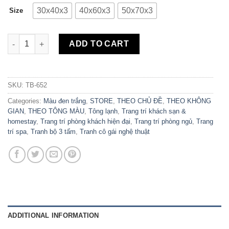
30x40x3
40x60x3
50x70x3
Size
Bộ 3 Tranh Canvas Cô Gái Nghệ Thuật TB-652 quantity
ADD TO CART
SKU:
TB-652
Categories:
Màu đen trắng
,
STORE
,
THEO CHỦ ĐỀ
,
THEO KHÔNG
GIAN
,
THEO TÔNG MÀU
,
Tông lạnh
,
Trang trí khách sạn &
homestay
,
Trang trí phòng khách hiện đại
,
Trang trí phòng ngủ
,
Trang
trí spa
,
Tranh bộ 3 tấm
,
Tranh cô gái nghệ thuật
ADDITIONAL INFORMATION