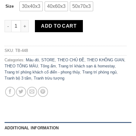
30x40x3
40x60x3
50x70x3
Size
Bộ 3 Tranh Canvas Cây Trừu Tượng TB-448 quantity
ADD TO CART
SKU:
TB-448
Categories:
Màu đỏ
,
STORE
,
THEO CHỦ ĐỀ
,
THEO KHÔNG GIAN
,
THEO TÔNG MÀU
,
Tông ấm
,
Trang trí khách sạn & homestay
,
Trang trí phòng khách cổ điển - phong thủy
,
Trang trí phòng ngủ
,
Tranh bộ 3 tấm
,
Tranh trừu tượng
ADDITIONAL INFORMATION