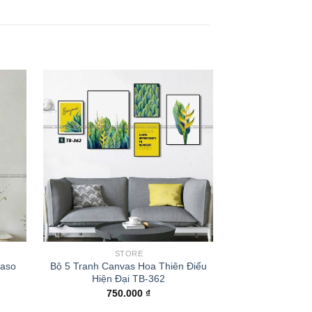
STORE
S
caso
Bộ 5 Tranh Canvas Hoa Thiên Điểu
Bộ 5 Tranh Ca
Hiện Đại TB-362
Tropic
750.000
₫
750