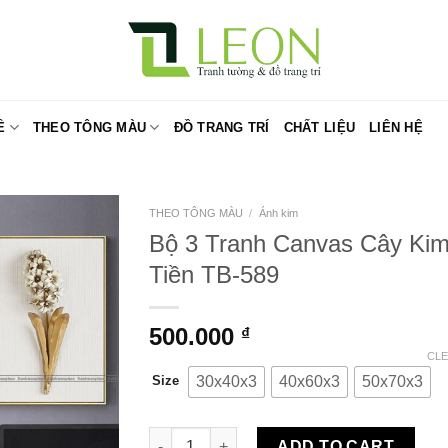
Ề
THEO TÔNG MÀU
ĐỒ TRANG TRÍ
CHẤT LIỆU
LIÊN HỆ
THEO TÔNG MÀU
/
Ánh kim
Bộ 3 Tranh Canvas Cây Ki
Tiền TB-589
500.000
₫
CL
30x40x3
40x60x3
50x70x3
Size
Bộ 3 Tranh Canvas Cây Kim Tiền TB-589 qua
ADD TO CART