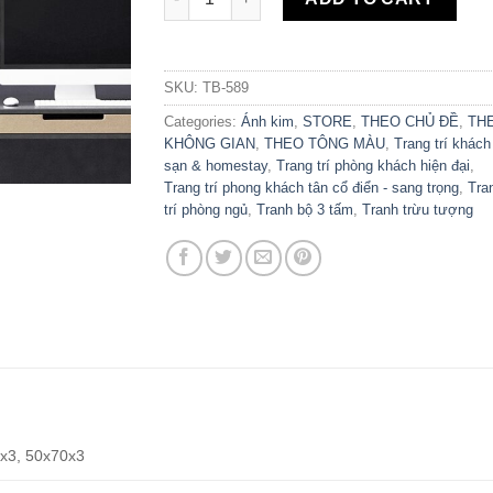
SKU:
TB-589
Categories:
Ánh kim
,
STORE
,
THEO CHỦ ĐỀ
,
TH
KHÔNG GIAN
,
THEO TÔNG MÀU
,
Trang trí khách
sạn & homestay
,
Trang trí phòng khách hiện đại
,
Trang trí phong khách tân cổ điển - sang trọng
,
Tra
trí phòng ngủ
,
Tranh bộ 3 tấm
,
Tranh trừu tượng
x3, 50x70x3