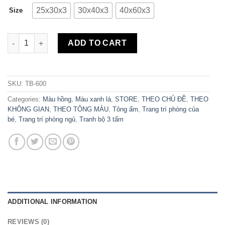
25x30x3
30x40x3
40x60x3
Size
Bộ 3 Tranh Canvas Castus Cute TB-600 quantity
ADD TO CART
SKU:
TB-600
Categories:
Màu hồng
,
Màu xanh lá
,
STORE
,
THEO CHỦ ĐỀ
,
THEO
KHÔNG GIAN
,
THEO TÔNG MÀU
,
Tông ấm
,
Trang trí phòng của
bé
,
Trang trí phòng ngủ
,
Tranh bộ 3 tấm
ADDITIONAL INFORMATION
REVIEWS (0)