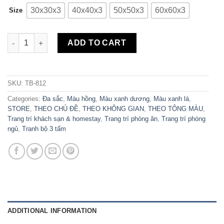
30x30x3
40x40x3
50x50x3
60x60x3
Size
Bộ 3 Tranh Canvas Beautiful Home TB-812 quantity
ADD TO CART
SKU:
TB-812
Categories:
Đa sắc
,
Màu hồng
,
Màu xanh dương
,
Màu xanh lá
,
STORE
,
THEO CHỦ ĐỀ
,
THEO KHÔNG GIAN
,
THEO TÔNG MÀU
,
Trang trí khách sạn & homestay
,
Trang trí phòng ăn
,
Trang trí phòng
ngủ
,
Tranh bộ 3 tấm
ADDITIONAL INFORMATION