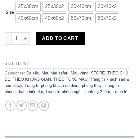
25x30cm
25x30x2
30x40cm
30x40x2
Size
40x60cm
40x60x2
50x70cm
50x70x2
Bộ 2 Tranh Canvas Cây Vintage TB-796 quantity
ADD TO CART
SKU:
TB-796
Categories:
Đa sắc
,
Màu nâu safari
,
Màu vàng
,
STORE
,
THEO CHỦ
ĐỀ
,
THEO KHÔNG GIAN
,
THEO TÔNG MÀU
,
Trang trí khách sạn &
homestay
,
Trang trí phòng khách cổ điển - phong thủy
,
Trang trí
phòng khách hiện đại
,
Trang trí phòng ngủ
,
Tranh bộ 2 tấm
,
Tranh lẻ