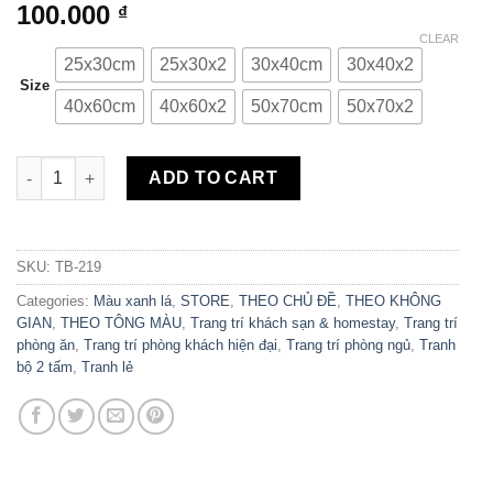
100.000
₫
CLEAR
25x30cm
25x30x2
30x40cm
30x40x2
Size
40x60cm
40x60x2
50x70cm
50x70x2
Bộ 2 Tranh Canvas Avocado & You TB-219 quantity
ADD TO CART
SKU:
TB-219
Categories:
Màu xanh lá
,
STORE
,
THEO CHỦ ĐỀ
,
THEO KHÔNG
GIAN
,
THEO TÔNG MÀU
,
Trang trí khách sạn & homestay
,
Trang trí
phòng ăn
,
Trang trí phòng khách hiện đại
,
Trang trí phòng ngủ
,
Tranh
bộ 2 tấm
,
Tranh lẻ