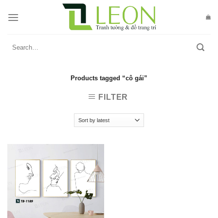
Skip
to
content
Search
for:
Products tagged “cô gái”
FILTER