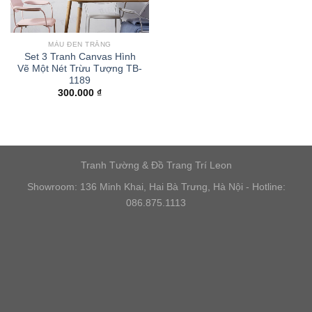
MÀU ĐEN TRẮNG
Set 3 Tranh Canvas Hình
Vẽ Một Nét Trừu Tượng TB-
1189
300.000
₫
Tranh Tường & Đồ Trang Trí Leon
Showroom: 136 Minh Khai, Hai Bà Trưng, Hà Nội - Hotline:
086.875.1113